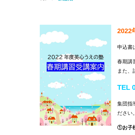
20
申込書
春期講
また、
TEL 
集団指
ださい
①お子