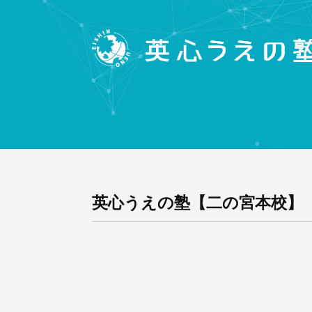
英心うえの塾【二の宮本校】