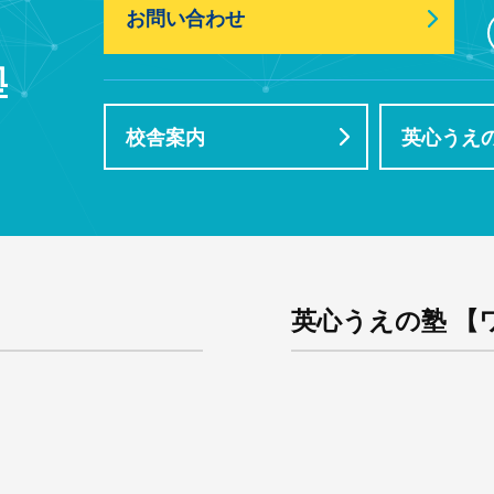
お問い合わせ
校舎案内
英心うえの
英心うえの塾 【