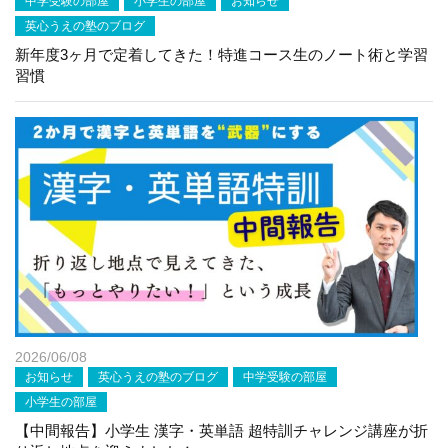
中学受験の部屋
小学生の部屋
お知らせ
英心うえの塾のブログ
新年度3ヶ月で定着してきた！特進コース生のノート術と学習
習慣
2026/06/08
お知らせ
英心うえの塾のブログ
中学受験の部屋
小学生の部屋
【中間報告】小学生 漢字・英単語 超特訓チャレンジ講座が折