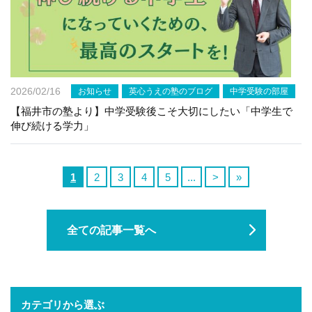
2026/02/16
お知らせ
英心うえの塾のブログ
中学受験の部屋
【福井市の塾より】中学受験後こそ大切にしたい「中学生で
伸び続ける学力」
1
2
3
4
5
...
>
»
全ての記事一覧へ
カテゴリから選ぶ