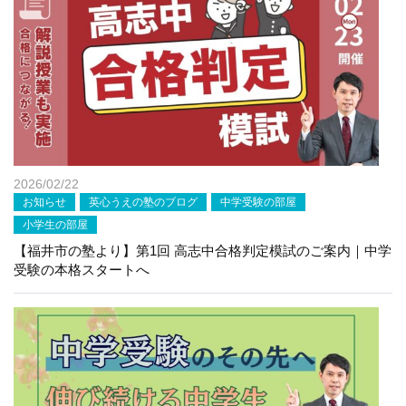
2026/02/22
お知らせ
英心うえの塾のブログ
中学受験の部屋
小学生の部屋
【福井市の塾より】第1回 高志中合格判定模試のご案内｜中学
受験の本格スタートへ