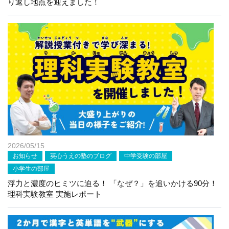
り返し地点を迎えました！
2026/05/15
お知らせ
英心うえの塾のブログ
中学受験の部屋
小学生の部屋
浮力と濃度のヒミツに迫る！ 「なぜ？」を追いかける90分！
理科実験教室 実施レポート