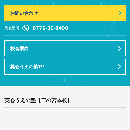
お問い合わせ
0776-30-0490
代表番号
校舎案内
英心うえの塾TV
英心うえの塾【二の宮本校】