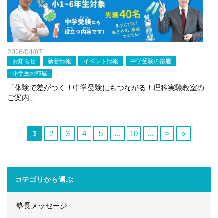
2026/04/07
お知らせ
新着情報
イベント情報
中学受験の部屋
小学生の部屋
「体験で差がつく！中学受験にもつながる！理科実験教室の
ご案内」
1
2
3
4
5
...
10
...
>
»
カテゴリから選ぶ
塾長メッセージ