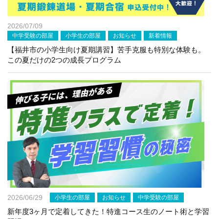
2026/07/09
中学受験の部屋
小学生の部屋
お知らせ
新着情報
【福井市の小学生向け夏期講習】苦手克服も特別な体験も。
この夏だけの2つの成長プログラム
2026/06/29
小学生の部屋
お知らせ
中学受験の部屋
新年度3ヶ月で定着してきた！特進コース生のノート術と学習