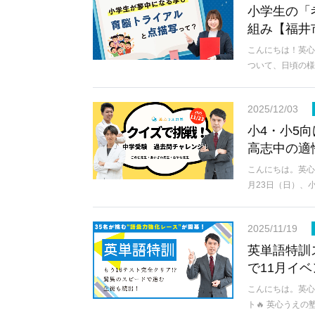
小学生の「
組み【福井
こんにちは！英心
ついて、日頃の
2025/12/03
小4・小5
高志中の適
こんにちは。英心
月23日（日）、
2025/11/19
英単語特訓
で11月イ
こんにちは。英心
ト🔥 英心うえ