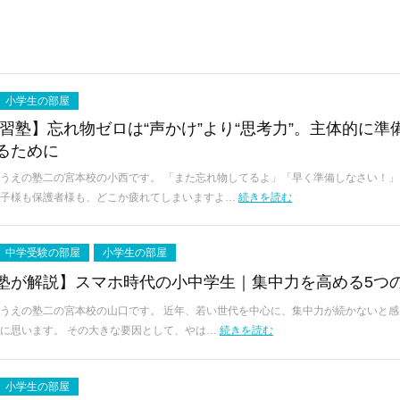
小学生の部屋
学習塾】忘れ物ゼロは“声かけ”より“思考力”。主体的に準
るために
うえの塾二の宮本校の小西です。 「また忘れ物してるよ」「早く準備しなさい！」
お子様も保護者様も、どこか疲れてしまいますよ…
続きを読む
中学受験の部屋
小学生の部屋
塾が解説】スマホ時代の小中学生｜集中力を高める5つ
うえの塾二の宮本校の山口です。 近年、若い世代を中心に、集中力が続かないと感
に思います。 その大きな要因として、やは…
続きを読む
小学生の部屋