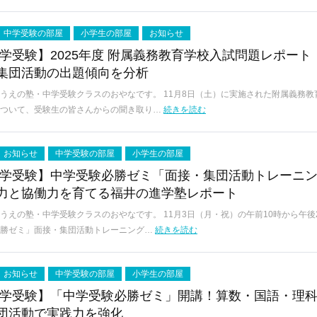
中学受験の部屋
小学生の部屋
お知らせ
中学受験】2025年度 附属義務教育学校入試問題レポート
集団活動の出題傾向を分析
うえの塾・中学受験クラスのおやなです。 11月8日（土）に実施された附属義務教
について、受験生の皆さんからの聞き取り…
続きを読む
お知らせ
中学受験の部屋
小学生の部屋
中学受験】中学受験必勝ゼミ「面接・集団活動トレーニ
力と協働力を育てる福井の進学塾レポート
うえの塾・中学受験クラスのおやなです。 11月3日（月・祝）の午前10時から午後2
必勝ゼミ」面接・集団活動トレーニング…
続きを読む
お知らせ
中学受験の部屋
小学生の部屋
中学受験】「中学受験必勝ゼミ」開講！算数・国語・理
団活動で実践力を強化