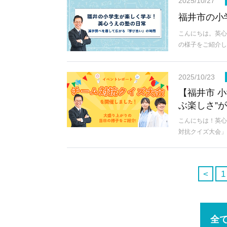
2025/10/27
福井市の小
こんにちは。英心
の様子をご紹介し
2025/10/23
【福井市 
ぶ楽しさ”
こんにちは！英心
対抗クイズ大会」
<
1
全