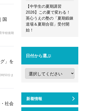
【中学生の夏期講習
2026】この夏で変わる！
英心うえの塾の「夏期鍛錬
｜国
道場＆夏期合宿」受付開
始！
育学校後期
日付から選ぶ
ング」を
時50分ま
新着情報
科・社会