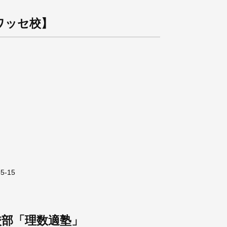
ワッセ校】
5-15
校部「理数適塾」