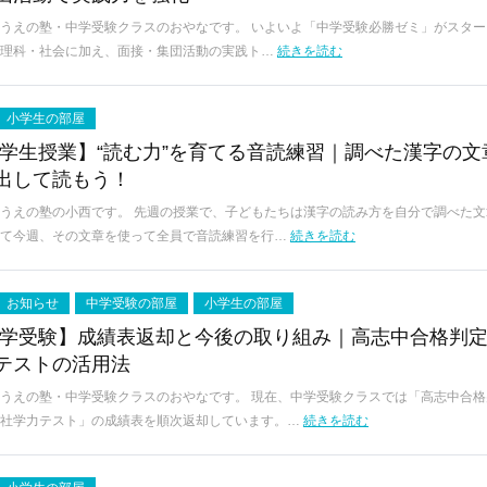
うえの塾・中学受験クラスのおやなです。 いよいよ「中学受験必勝ゼミ」がスター
・理科・社会に加え、面接・集団活動の実践ト…
続きを読む
小学生の部屋
小学生授業】“読む力”を育てる音読練習｜調べた漢字の文
出して読もう！
うえの塾の小西です。 先週の授業で、子どもたちは漢字の読み方を自分で調べた文
して今週、その文章を使って全員で音読練習を行…
続きを読む
お知らせ
中学受験の部屋
小学生の部屋
中学受験】成績表返却と今後の取り組み｜高志中合格判
テストの活用法
うえの塾・中学受験クラスのおやなです。 現在、中学受験クラスでは「高志中合格
伸社学力テスト」の成績表を順次返却しています。…
続きを読む