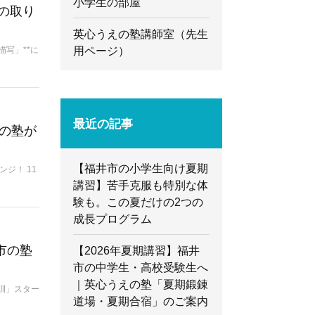
小学生の部屋
の取り
英心うえの塾講師室（先生
用ページ）
写」**に
最近の記事
の塾が
【福井市の小学生向け夏期
ジ！ 11
講習】苦手克服も特別な体
験も。この夏だけの2つの
成長プログラム
市の塾
【2026年夏期講習】福井
市の中学生・高校受験生へ
｜英心うえの塾「夏期鍛錬
訓」スター
道場・夏期合宿」のご案内