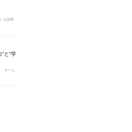
いる授業
”と“学
、「チーム