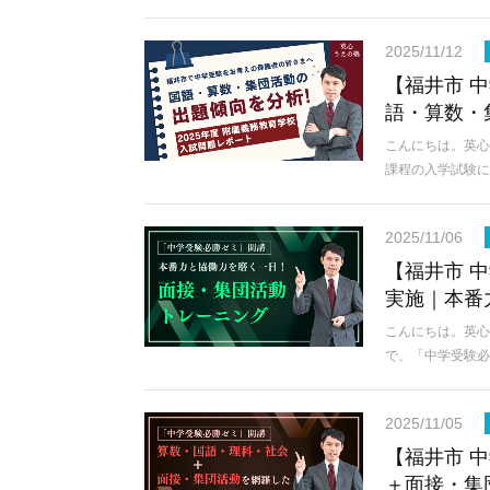
2025/11/12
【福井市 
語・算数・
こんにちは。英心
課程の入学試験
2025/11/06
【福井市 
実施｜本番
こんにちは。英心
で、「中学受験
2025/11/05
【福井市 
＋面接・集