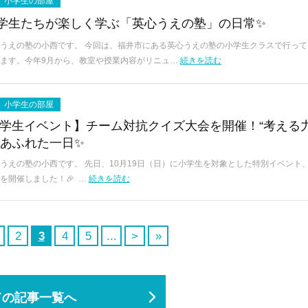
小学生の部屋
学生たちが楽しく学ぶ「英心うえの塾」の日常✨
うえの塾の小西です。 今回は、福井市にある英心うえの塾の小学生クラスで行って
ます。今年9月から、教室や授業内容がリニュ…
続きを読む
小学生の部屋
小学生イベント】チーム対抗クイズ大会を開催！“考える力
があふれた一日✨
うえの塾の小西です。 先日、10月19日（日）に小学生を対象とした特別イベント
を開催しました！🎉 …
続きを読む
2
3
4
5
...
>
»
ての記事一覧へ