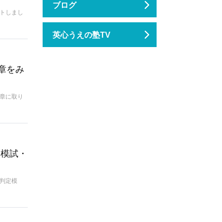
ブログ
トしまし
英心うえの塾TV
章をみ
章に取り
定模試・
判定模