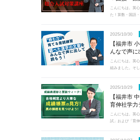
こんにちは。英心
た！算数・国語
2025/10/30
【福井市 
んなで声に
こんにちは。英心
組みました。そ
2025/10/29
【福井市 
育伸社学力
こんにちは。英心
試」および「育