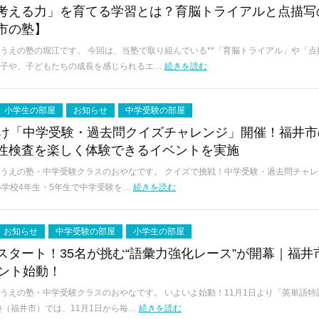
考える力」を育てる学習とは？育脳トライアルと点描写
市の塾】
うえの塾の堀江です。 今回は、当塾で取り組んでいる**「育脳トライアル」や「点描
様子や、子どもたちの成長を感じられるエ…
続きを読む
小学生の部屋
お知らせ
中学受験の部屋
向け「中学受験・過去問クイズチャレンジ」開催！福井市
性検査を楽しく体験できるイベントを実施
うえの塾・中学受験クラスのおやなです。 クイズで挑戦！中学受験・過去問チャレン
小学校4年生・5年生で中学受験を…
続きを読む
お知らせ
中学受験の部屋
小学生の部屋
スタート！35名が挑む“語彙力強化レース”が開幕｜福井
ベント始動！
うえの塾・中学受験クラスのおやなです。 いよいよ始動！11月1日より「英単語特
の塾（福井市）では、11月1日から毎…
続きを読む