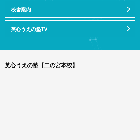
校舎案内
英心うえの塾TV
英心うえの塾【二の宮本校】