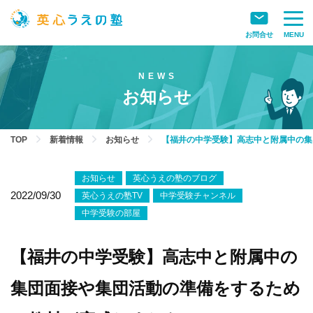
お問合せ
MENU
お知らせ
TOP
新着情報
お知らせ
【福井の中学受験】高志中と附属中の集
お知らせ
英心うえの塾のブログ
2022/09/30
英心うえの塾TV
中学受験チャンネル
中学受験の部屋
【福井の中学受験】高志中と附属中の
集団面接や集団活動の準備をするため