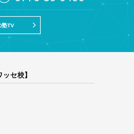
塾TV
ワッセ校】