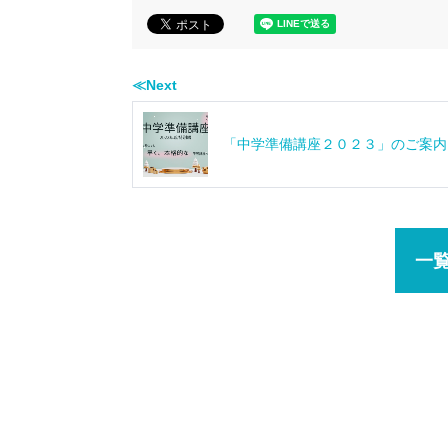
≪Next
「中学準備講座２０２３」のご案内
一