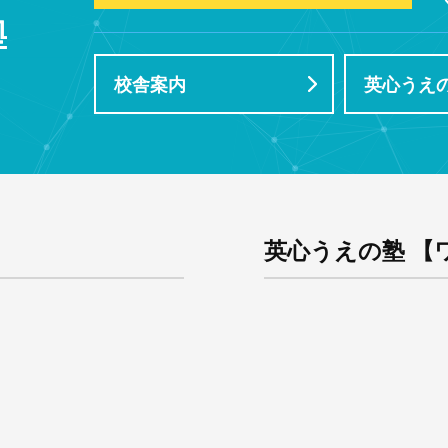
校舎案内
英心うえの
英心うえの塾 【