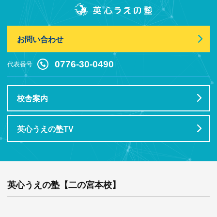
お問い合わせ
0776-30-0490
代表番号
校舎案内
英心うえの塾TV
英心うえの塾【二の宮本校】