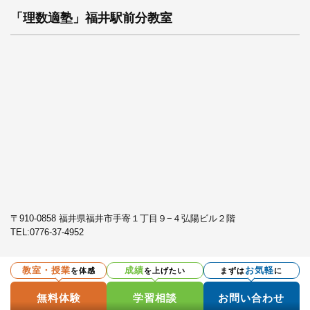
「理数適塾」福井駅前分教室
〒910-0858 福井県福井市手寄１丁目９−４弘陽ビル２階
TEL:
0776-37-4952
教室・授業
成績
お気軽
を体感
を上げたい
まずは
に
プライバシーポリシー
無料体験
学習相談
お問い合わせ
Copyright © 英心うえの塾 All Rights Reserved.