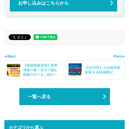
お申し込みはこちらから
≪Next
Prev≫
【春期鍛錬道場】限界
【2025年】㊗️合格実績
突破の春！全力で挑む
速報 & 合格体験記
鍛錬の日々をご紹介！
一覧へ戻る
カテゴリから選ぶ