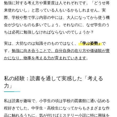
勉強に対する考え方や重要度は人それぞれです。「どうせ将
来使わないし」と思っている人もいるかもしれません。実
際、学校や塾で学ぶ内容の中には、大人になってから使う機
会が少ないものも多いでしょう。それなのに、なぜ学生のう
ちは必死に勉強しなければならないのでしょうか？
実は、大切なのは知識そのものではなく、
「学ぶ姿勢」
で
す。
勉強に向き合うことで、自分自身の在り方や価値観が
豊
かになり、物事を考える力が育まれていきます
。
私の経験：読書を通して実感した「考える
力」
私は読書が趣味で、小学生の頃は学校の図書館に通い詰める
程好きでした
。中学生・高校生になってからもさまざまな作
品に触れるうちに、気が付けばミステリー小説に特に興味を