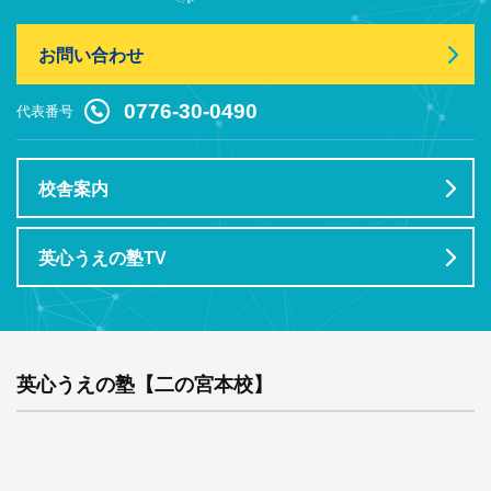
お問い合わせ
0776-30-0490
代表番号
校舎案内
英心うえの塾TV
英心うえの塾【二の宮本校】