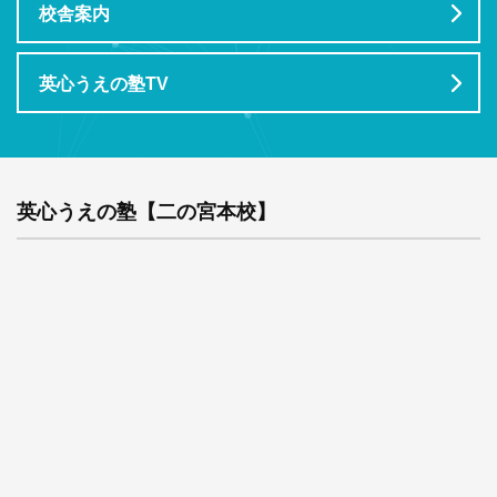
校舎案内
英心うえの塾TV
英心うえの塾【二の宮本校】