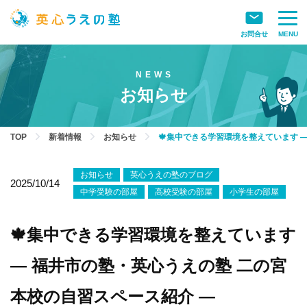
お問合せ
MENU
お知らせ
TOP
新着情報
お知らせ
🍁集中できる学習環境を整えています 
お知らせ
英心うえの塾のブログ
2025/10/14
中学受験の部屋
高校受験の部屋
小学生の部屋
🍁集中できる学習環境を整えています
― 福井市の塾・英心うえの塾 二の宮
本校の自習スペース紹介 ―