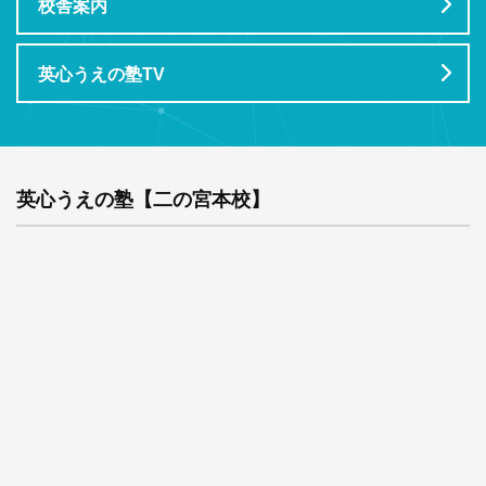
校舎案内
英心うえの塾TV
英心うえの塾【二の宮本校】