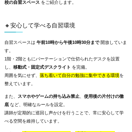
校の自習スペース
をご紹介します。
🔸安心して学べる自習環境
自習スペースは
午前10時から午後10時30分まで
開放していま
す。
1階・2階ともにパーテーションで仕切られたデスクを設置
し、
移動式・固定式デスクライト
を完備。
周囲を気にせず、
落ち着いて自分の勉強に集中できる環境
を
整えています。
また、
スマホやゲームの持ち込み禁止
、
使用後の片付けの徹
底
など、明確なルールを設定。
講師が定期的に巡回し声かけを行うことで、常に安心して学
べる空間を維持しています。