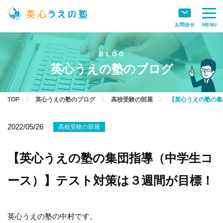
お問合せ
MENU
英心うえの塾のブログ
TOP
英心うえの塾のブログ
高校受験の部屋
【英心うえの塾の集
2022/05/26
高校受験の部屋
【英心うえの塾の集団指導（中学生コ
ース）】テスト対策は３週間が目標！
英心うえの塾の中村です。