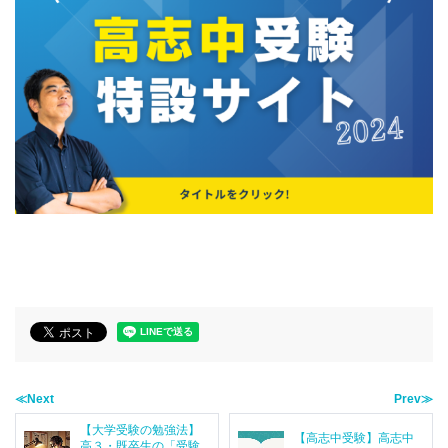
≪Next
Prev≫
【大学受験の勉強法】
【高志中受験】高志中
高３・既卒生の「受験