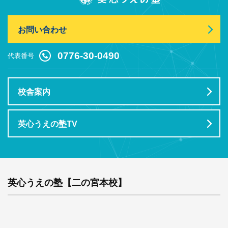
お問い合わせ
0776-30-0490
代表番号
校舎案内
英心うえの塾TV
英心うえの塾【二の宮本校】