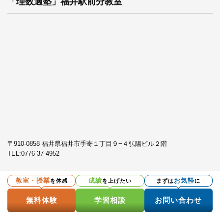
「理数適塾」福井駅前分教室
〒910-0858 福井県福井市手寄１丁目９−４弘陽ビル２階
TEL:
0776-37-4952
教室・授業
成績
お気軽
を体感
を上げたい
まずは
に
プライバシーポリシー
無料体験
学習相談
お問い合わせ
Copyright © 英心うえの塾 All Rights Reserved.