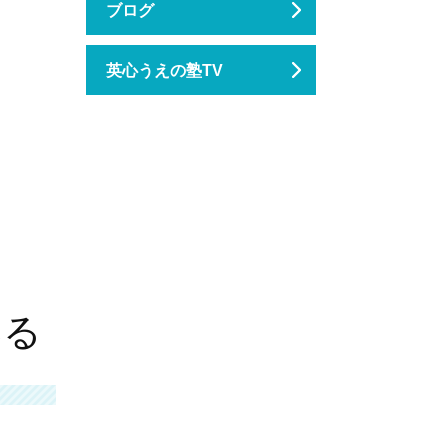
ブログ
英心うえの塾TV
。
いる