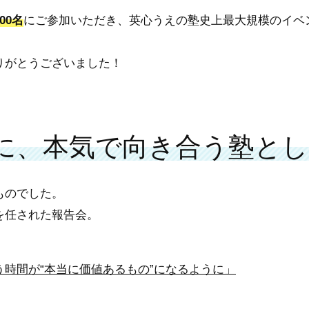
00名
にご参加いただき、英心うえの塾史上最大規模のイベ
りがとうございました！
”に、本気で向き合う塾と
ものでした。
を任された報告会。
時間が“本当に価値あるもの”になるように」