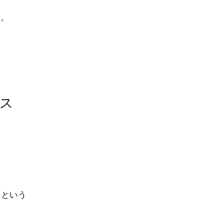
た。
テス
」
という