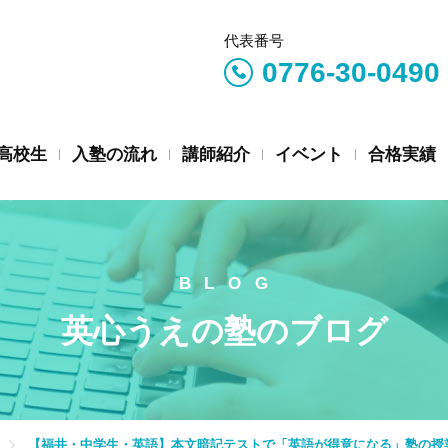
代表番号
0776-30-0490
高校生
入塾の流れ
講師紹介
イベント
合格実績
英心うえの塾のブログ
【福井・中学生・英語】本文暗記テストで「英語が得意になる」塾の授