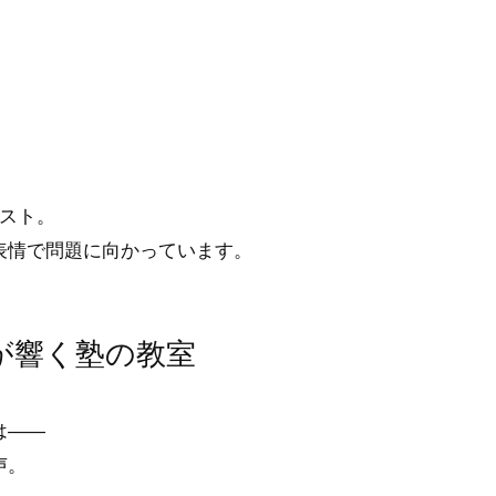
テスト。
表情で問題に向かっています。
が響く塾の教室
は——
声。