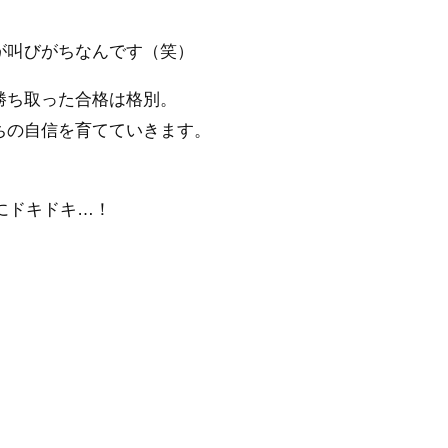
が叫びがち
なんです（笑）
勝ち取った合格は格別。
ちの自信を育てていきます。
にドキドキ…！