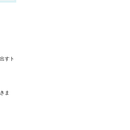
出すト
きま