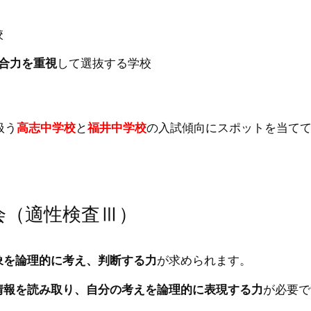
校
合力を重視
して選抜する学校
扱う
高志中学校
と
福井中学校
の入試傾向にスポットを当て
会（適性検査Ⅲ）
象を論理的に考え、判断する力
が求められます。
情報を読み取り、自分の考えを論理的に表現する力
が必要で