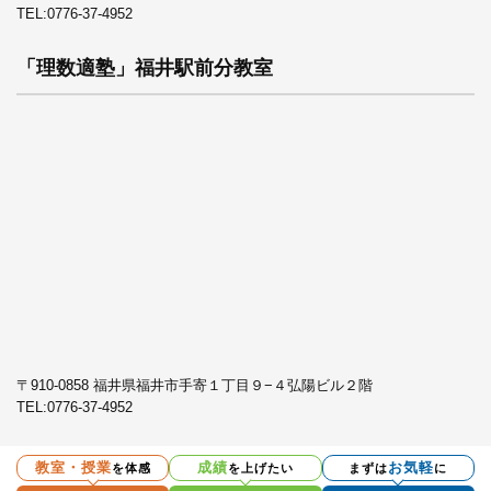
TEL:
0776-37-4952
「理数適塾」福井駅前分教室
〒910-0858 福井県福井市手寄１丁目９−４弘陽ビル２階
TEL:
0776-37-4952
教室・授業
成績
お気軽
を体感
を上げたい
まずは
に
プライバシーポリシー