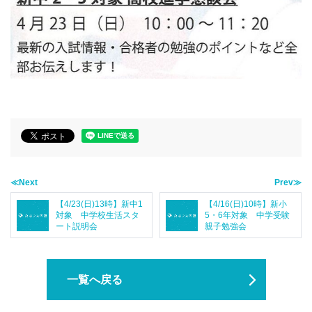
≪Next
Prev≫
【4/23(日)13時】新中1
【4/16(日)10時】新小
対象 中学校生活スタ
5・6年対象 中学受験
ート説明会
親子勉強会
一覧へ戻る