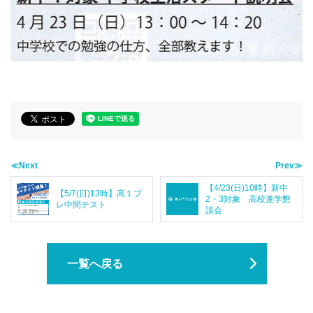
≪Next
Prev≫
【4/23(日)10時】新中
【5/7(日)13時】高１プ
2・3対象 高校進学懇
レ中間テスト
談会
一覧へ戻る