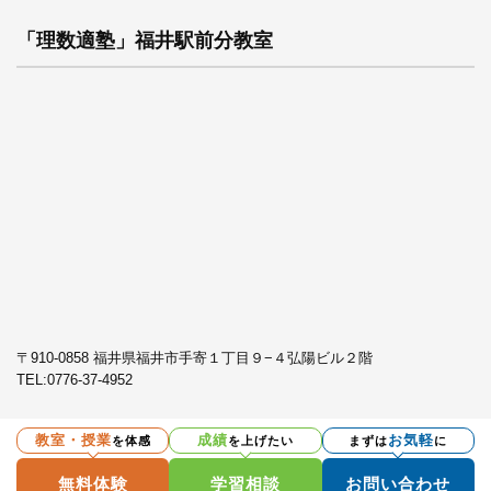
「理数適塾」福井駅前分教室
〒910-0858 福井県福井市手寄１丁目９−４弘陽ビル２階
TEL:
0776-37-4952
教室・授業
成績
お気軽
を体感
を上げたい
まずは
に
プライバシーポリシー
無料体験
学習相談
お問い合わせ