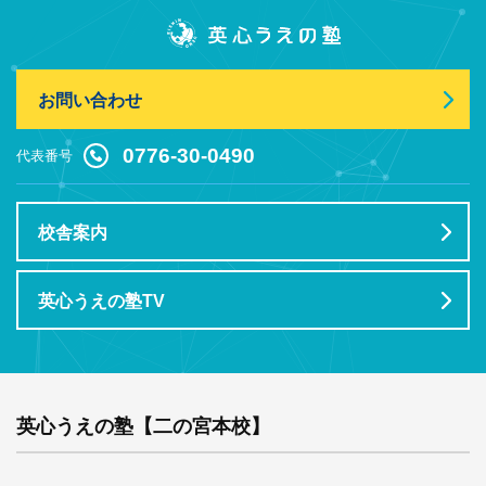
お問い合わせ
0776-30-0490
代表番号
校舎案内
英心うえの塾TV
英心うえの塾【二の宮本校】